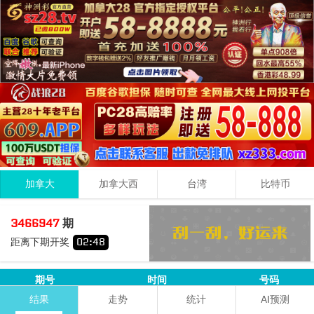
加拿大
加拿大西
台湾
比特币
6
1
1
08
3466947
期
+
+
=
距离下期开奖
02
:
48
小
双
期号
时间
号码
1+3+3=
07
结果
走势
统计
AI预测
3466946
08-08 13:06:30